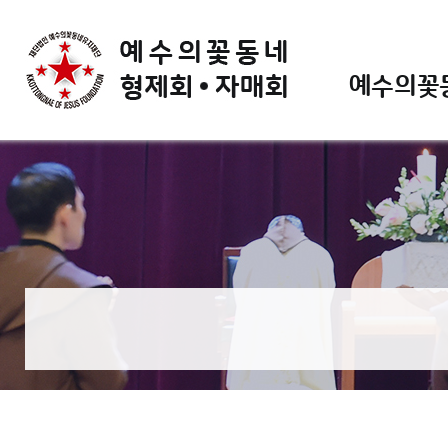
예수의꽃동