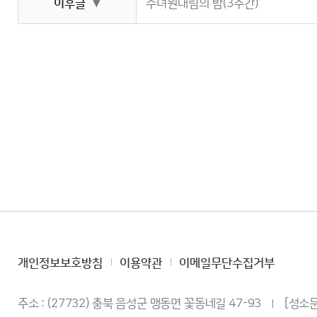
이후글
수녀원대림의 밤(3주간)
▼
개인정보보호방침
이용약관
이메일무단수집거부
주소 : (27732) 충북 음성군 맹동면 꽃동네길 47-93
[성소문
ㅣ