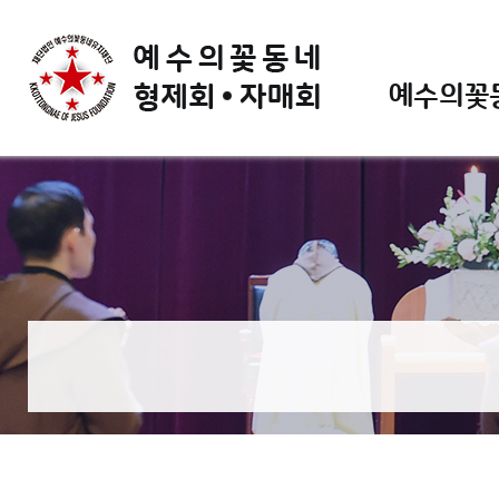
예수의꽃동