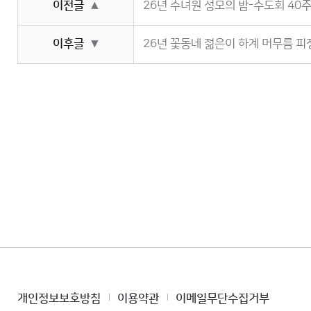
이전글
26년 수녀원 성모의 밤-수도회 40
▲
이후글
26년 꽃동네 젊은이 하계 머무름 피정
▼
개인정보보호방침
이용약관
이메일무단수집거부